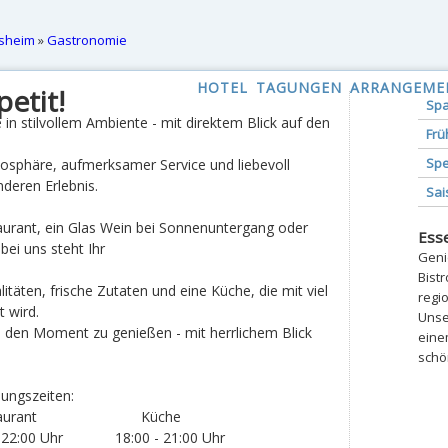
osheim
»
Gastronomie
HOTEL
TAGUNGEN
ARRANGEME
etit!
Spa
in stilvollem Ambiente - mit direktem Blick auf den
Frü
Spe
osphäre, aufmerksamer Service und liebevoll
deren Erlebnis.
Sai
aurant, ein Glas Wein bei Sonnenuntergang oder
Ess
 bei uns steht Ihr
Geni
Bist
litäten, frische Zutaten und eine Küche, die mit viel
regi
t wird.
Unse
, den Moment zu genießen - mit herrlichem Blick
eine
schö
ungszeiten:
nt Küche
Uhr 18:00 - 21:00 Uhr