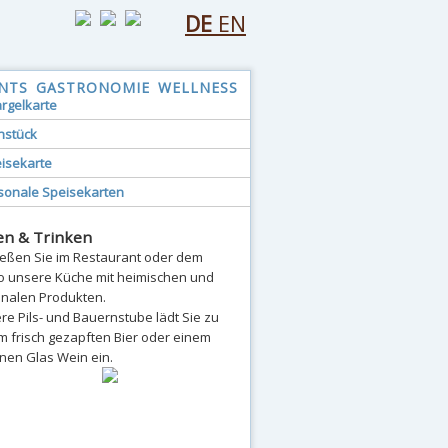
DE
EN
NTS
GASTRONOMIE
WELLNESS
rgelkarte
hstück
isekarte
sonale Speisekarten
en & Trinken
eßen Sie im Restaurant oder dem
ro unsere Küche mit heimischen und
onalen Produkten.
re Pils- und Bauernstube lädt Sie zu
m frisch gezapften Bier oder einem
nen Glas Wein ein.